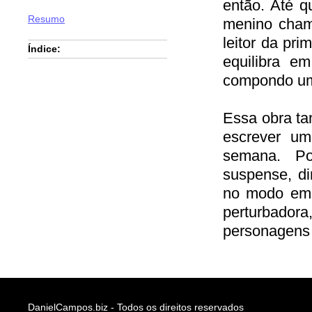
então. Até q
Resumo
menino cham
leitor da pri
Índice:
equilibra em
compondo um
Essa obra ta
escrever um
semana. Por
suspense, di
no modo em 
perturbado
personagens e
DanielCampos.biz - Todos os direitos reservados