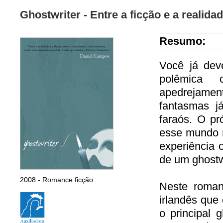
Ghostwriter - Entre a ficção e a realida
Resumo:
Você já deve
polêmica 
apedrejamen
fantasmas j
faraós. O pr
esse mundo r
experiência 
de um ghostwr
2008 - Romance ficção
Neste roman
irlandês que
o principal 