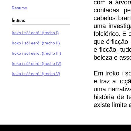
com a árvor
Resumo
contadas p
cabelos bran
Índice:
uma investig
folclórico. E
Iroko i só! eeró! (trecho I)
que é ficção.
Iroko i só! eeró! (trecho II)
e ficção, tu
Iroko i só! eeró! (trecho III)
beleza e ass
Iroko i só! eeró! (trecho IV)
Em Iroko i s
Iroko i só! eeró! (trecho V)
e traz a ficç
uma narrativ
história de 
existe limite