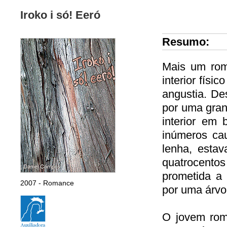
Iroko i só! Eeró
Resumo:
Mais um roma
interior físic
angustia. De
por uma grand
interior em
inúmeros ca
lenha, esta
quatrocento
prometida a 
2007 - Romance
por uma árvo
O jovem romp