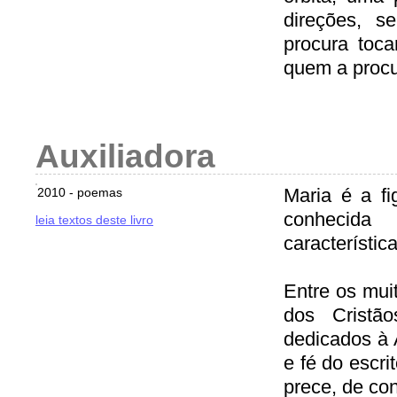
direções, s
procura toca
quem a procu
Auxiliadora
Maria é a fi
2010 - poemas
conhecida
leia textos deste livro
característi
Entre os mui
dos Cristã
dedicados à 
e fé do escr
prece, de co