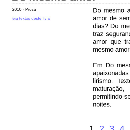
Do mesmo am
2010 - Prosa
amor de sem
leia textos deste livro
dias? Do me
traz segura
amor que tr
mesmo amor q
Em Do mesmo
apaixonadas
lirismo. Te
maturação,
permitindo-
noites.
1
2
3
4