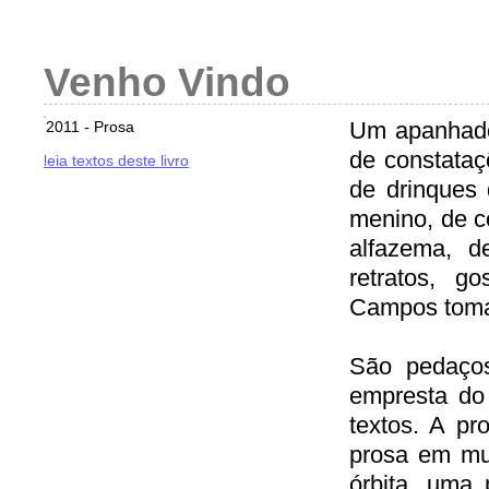
Venho Vindo
Um apanhado
2011 - Prosa
de constataç
leia textos deste livro
de drinques 
menino, de c
alfazema, d
retratos, g
Campos toma 
São pedaço
empresta do
textos. A p
prosa em mu
órbita, uma