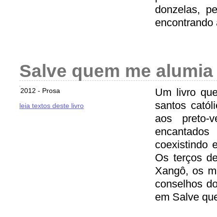
donzelas, p
encontrando 
Salve quem me alumia
Um livro qu
2012 - Prosa
santos catól
leia textos deste livro
aos preto-v
encantados
coexistindo 
Os terços d
Xangô, os ma
conselhos do
em Salve qu