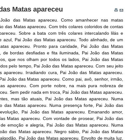
 das Matas apareceu
i João das Matas apareceu. Como amanhecer nas matas
oão das Matas apareceu. Com três colares coloridos de contas
areceu. Sobre a bata com três colares intercalando lilás e
 e azul, Pai João das Matas apareceu. Todo alinhado, de um
atas apareceu. Pronto para caridade, Pai João das Matas
 de bordas desfiadas e fita iluminada, Pai João das Matas
os, que nos olham por todos os lados, Pai João das Matas
dos pelo tempo, Pai João das Matas apareceu. Com seu jeito
as apareceu. Irradiando cura, Pai João das Matas apareceu.
Pai João das Matas apareceu. Como pai, avô, senhor, irmão,
tas apareceu. Com porte nobre, na mais pura nobreza de
ceu. Sem pedir nada em troca, Pai João das Matas apareceu.
ntes, mas tão atuais, Pai João das Matas apareceu. Numa
ão das Matas apareceu. Numa presença forte, Pai João das
 evolução, Pai João das Matas apareceu. Emanando amor,
 das Matas apareceu. Com vontade de prosear, Pai João das
r de emoção e alegria, Pai João das Matas apareceu. Numa
i João das Matas apareceu. Negro sábio, Pai João das Matas
lgodão, Pai João das Matas apareceu. Envolto de muita luz,