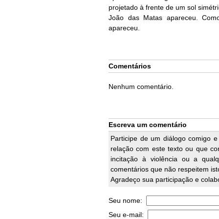
projetado à frente de um sol simét
João das Matas apareceu. Como
apareceu.
Comentários
Nenhum comentário.
Escreva um comentário
Participe de um diálogo comigo e
relação com este texto ou que cont
incitação à violência ou a qual
comentários que não respeitem ist
Agradeço sua participação e colab
Seu nome:
Seu e-mail: