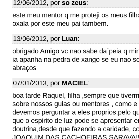
12/06/2012, por
so zeus
:
este meu mentor q me proteji os meus fi
oxala por este meu pai tambem.
13/06/2012, por
Luan
:
obrigado Amigo vc nao sabe da´peia q min
ia apanha na pedra de xango se eu nao s
abraços
07/01/2013, por
MACIEL
:
boa tarde Raquel, filha ,sempre que tive
sobre nossos guias ou mentores , como e
devemos perguntar a eles proprios,pelo que
que o espirito de luz pode se apresentar 
doutrina,desde que fazendo a caridade, 
JOAQUIM DAS CACHOEIRAS.SARAVA!!!, 