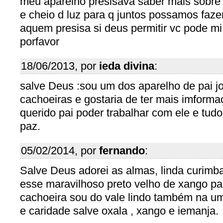
meu aparelho presisava saber mais sobre e
e cheio d luz para q juntos possamos faze
aquem presisa si deus permitir vc pode mi
porfavor
18/06/2013, por
ieda divina
:
salve Deus :sou um dos aparelho de pai j
cachoeiras e gostaria de ter mais imform
querido pai poder trabalhar com ele e tu
paz.
05/02/2014, por
fernando
:
Salve Deus adorei as almas, linda curimba
esse maravilhoso preto velho de xango pa
cachoeira sou do vale lindo também na u
e caridade salve oxala , xango e iemanja.