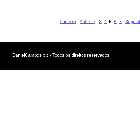
Primeira
Anterior
3
4
5
6
7
Seguin
DanielCampos.biz - Todos os direitos reservados