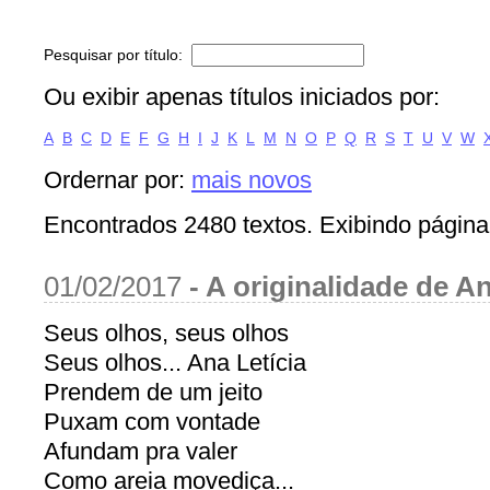
Pesquisar por título:
Ou exibir apenas títulos iniciados por:
A
B
C
D
E
F
G
H
I
J
K
L
M
N
O
P
Q
R
S
T
U
V
W
Ordernar por:
mais novos
Encontrados 2480 textos. Exibindo página
01/02/2017
-
A originalidade de An
Seus olhos, seus olhos
Seus olhos... Ana Letícia
Prendem de um jeito
Puxam com vontade
Afundam pra valer
Como areia movediça...