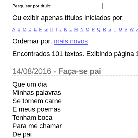
Pesquisar por título:
Ou exibir apenas títulos iniciados por:
A
B
C
D
E
F
G
H
I
J
K
L
M
N
O
P
Q
R
S
T
U
V
W
Ordernar por:
mais novos
Encontrados 101 textos. Exibindo página 1
14/08/2016
-
Faça-se pai
Que um dia
Minhas palavras
Se tornem carne
E meus poemas
Tenham boca
Para me chamar
De pai