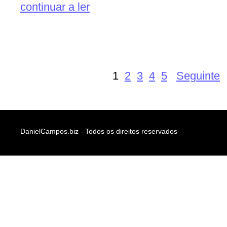
continuar a ler
1
2
3
4
5
Seguinte
DanielCampos.biz - Todos os direitos reservados