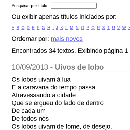
Pesquisar por título:
Ou exibir apenas títulos iniciados por:
A
B
C
D
E
F
G
H
I
J
K
L
M
N
O
P
Q
R
S
T
U
V
W
Ordernar por:
mais novos
Encontrados 34 textos. Exibindo página 1 
10/09/2013
-
Uivos de lobo
Os lobos uivam à lua
E a caravana do tempo passa
Atravessando a cidade
Que se ergueu do lado de dentro
De cada um
De todos nós
Os lobos uivam de fome, de desejo,