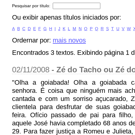
Pesquisar por título:
Ou exibir apenas títulos iniciados por:
A
B
C
D
E
F
G
H
I
J
K
L
M
N
O
P
Q
R
S
T
U
V
W
Ordernar por:
mais novos
Encontrados 3 textos. Exibindo página 1 d
02/11/2008
-
Zé do Tacho ou Zé d
"Olha a goiabada! Olha a goiabada ca
senhora. É coisa que ninguém mais ach
cantada e com um sorriso açucarado, 
clientela para desfrutar de suas goiab
feira. Ofício passado de pai para filho
aquele José havia completado 68 anos de 
29. Para fazer justiça a Romeu e Julieta