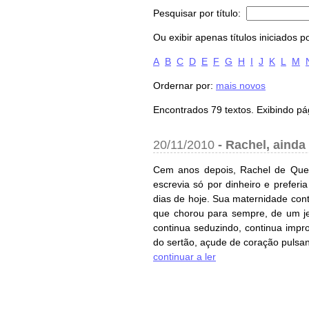
Pesquisar por título:
Ou exibir apenas títulos iniciados po
A
B
C
D
E
F
G
H
I
J
K
L
M
Ordernar por:
mais novos
Encontrados 79 textos. Exibindo pá
20/11/2010
-
Rachel, ainda
Cem anos depois, Rachel de Quei
escrevia só por dinheiro e preferi
dias de hoje. Sua maternidade con
que chorou para sempre, de um jei
continua seduzindo, continua impr
do sertão, açude de coração pulsa
continuar a ler