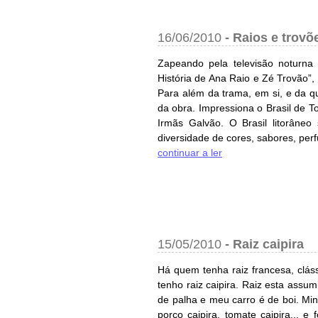
16/06/2010
-
Raios e trovõ
Zapeando pela televisão noturna 
História de Ana Raio e Zé Trovão”,
Para além da trama, em si, e da q
da obra. Impressiona o Brasil de 
Irmãs Galvão. O Brasil litorâneo
diversidade de cores, sabores, perf
continuar a ler
15/05/2010
-
Raiz caipira
Há quem tenha raiz francesa, clá
tenho raiz caipira. Raiz esta assu
de palha e meu carro é de boi. Minh
porco caipira, tomate caipira... 