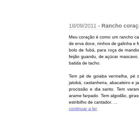
18/09/2011
-
Rancho coraç
Meu coração é como um rancho caip
de erva doce, ninhos de galinha e
bolo de fubá, para roça de mandi
feijão guandu, de açúcar mascavo.
batida de tacho.
Tem pé de goiaba vermelha, pé d
jatobá, castanheira, abacateiro e 
procissão e dia santo. Tem varand
arame farpado. Tem algodão, giras
estribilho de cantador. ...
continuar a ler