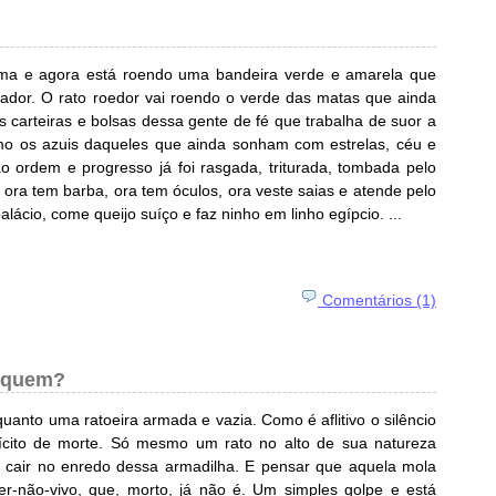
oma e agora está roendo uma bandeira verde e amarela que
ador. O rato roedor vai roendo o verde das matas que ainda
 carteiras e bolsas dessa gente de fé que trabalha de suor a
o os azuis daqueles que ainda sonham com estrelas, céu e
ão ordem e progresso já foi rasgada, triturada, tombada pelo
, ora tem barba, ora tem óculos, ora veste saias e atende pelo
ácio, come queijo suíço e faz ninho em linho egípcio. ...
Comentários (1)
a quem?
uanto uma ratoeira armada e vazia. Como é aflitivo o silêncio
ícito de morte. Só mesmo um rato no alto de sua natureza
e cair no enredo dessa armadilha. E pensar que aquela mola
er-não-vivo, que, morto, já não é. Um simples golpe e está