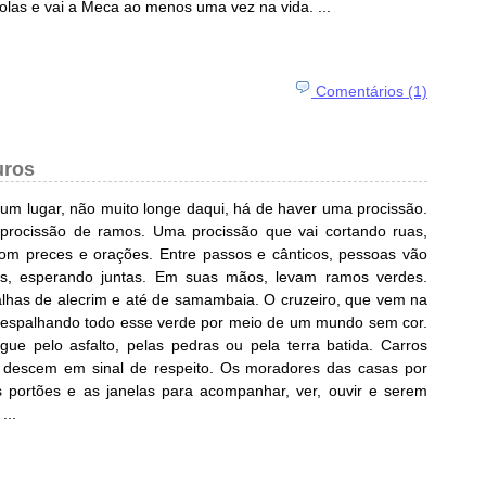
olas e vai a Meca ao menos uma vez na vida. ...
Comentários (1)
uros
m lugar, não muito longe daqui, há de haver uma procissão.
rocissão de ramos. Uma procissão que vai cortando ruas,
com preces e orações. Entre passos e cânticos, pessoas vão
tas, esperando juntas. Em suas mãos, levam ramos verdes.
galhas de alecrim e até de samambaia. O cruzeiro, que vem na
e espalhando todo esse verde por meio de um mundo sem cor.
ue pelo asfalto, pelas pedras ou pela terra batida. Carros
 descem em sinal de respeito. Os moradores das casas por
portões e as janelas para acompanhar, ver, ouvir e serem
...