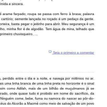
mida e sincera.
é arame farpado; roupa se passa com ferro à brasa; palavra
 cartório; semente lançada no roçado é um pedaço da gente.
orteira, basta pegar o jeitinho para abrir. Meu segurança é um
alho, minha flor é de algodão. Tem água de mina, telhado que
rimeiro chuvisqueiro. ...
Seja o primeiro a comentar
 perdido entre o dia e a noite, e navega por milênios no ar.
s uma linha branca de uma linha preta no horizonte é o sinal
sim como Adilah, mais de um bilhão de muçulmanos já se
rado, onde quase tudo é proibido em nome do sacrifício, da
. Ninguém come, bebe, fuma ou namora do nascer ao pôr-do-
s céus do Alcorão a Maomé como meio de salvação de um povo