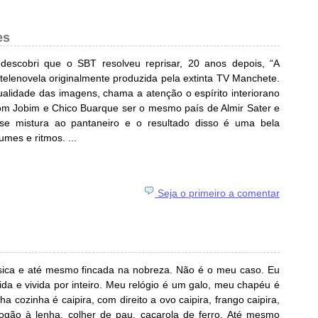
es
descobri que o SBT resolveu reprisar, 20 anos depois, “A
 telenovela originalmente produzida pela extinta TV Manchete.
ualidade das imagens, chama a atenção o espírito interiorano
Tom Jobim e Chico Buarque ser o mesmo país de Almir Sater e
 se mistura ao pantaneiro e o resultado disso é uma bela
umes e ritmos. ...
Seja o primeiro a comentar
ssica e até mesmo fincada na nobreza. Não é o meu caso. Eu
mida e vivida por inteiro. Meu relógio é um galo, meu chapéu é
a cozinha é caipira, com direito a ovo caipira, frango caipira,
e fogão à lenha, colher de pau, caçarola de ferro. Até mesmo