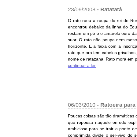
23/09/2008
-
Ratatatá
O rato roeu a roupa do rei de R
encontrou debaixo da linha do Equ
restam em pé e o amarelo ouro das
suor. O rato não poupa nem mesm
horizonte. E a faixa com a inscriç
rato que ora tem cabelos grisalhos
nome de ratazana. Rato mora em pal
continuar a ler
06/03/2010
-
Ratoeira par
Poucas coisas são tão dramáticas q
que repousa naquele enredo expl
ambiciosa para se trair a ponto d
comprimida divide o ser-vivo do s