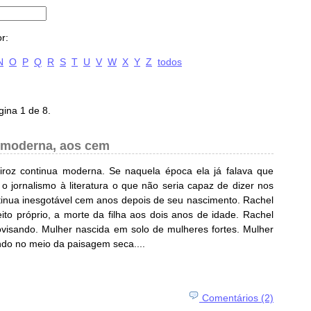
r:
N
O
P
Q
R
S
T
U
V
W
X
Y
Z
todos
gina 1 de 8.
 moderna, aos cem
roz continua moderna. Se naquela época ela já falava que
a o jornalismo à literatura o que não seria capaz de dizer nos
tinua inesgotável cem anos depois de seu nascimento. Rachel
to próprio, a morte da filha aos dois anos de idade. Rachel
ovisando. Mulher nascida em solo de mulheres fortes. Mulher
ndo no meio da paisagem seca....
Comentários (2)