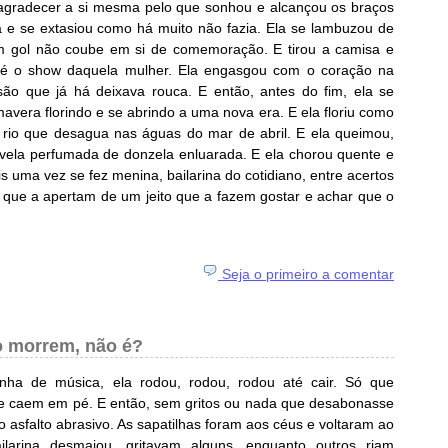
 agradecer a si mesma pelo que sonhou e alcançou os braços
a e se extasiou como há muito não fazia. Ela se lambuzou de
 gol não coube em si de comemoração. E tirou a camisa e
 pé o show daquela mulher. Ela engasgou com o coração na
são que já há deixava rouca. E então, antes do fim, ela se
mavera florindo e se abrindo a uma nova era. E ela floriu como
 rio que desagua nas águas do mar de abril. E ela queimou,
vela perfumada de donzela enluarada. E ela chorou quente e
s uma vez se fez menina, bailarina do cotidiano, entre acertos
s que a apertam de um jeito que a fazem gostar e achar que o
Seja o primeiro a comentar
o morrem, não é?
inha de música, ela rodou, rodou, rodou até cair. Só que
ue caem em pé. E então, sem gritos ou nada que desabonasse
o asfalto abrasivo. As sapatilhas foram aos céus e voltaram ao
ilarina desmaiou, gritavam alguns, enquanto outros riam