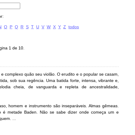
r:
N
O
P
Q
R
S
T
U
V
W
X
Y
Z
todos
gina 1 de 10.
e complexo quão seu violão. O erudito e o popular se casam,
ida, sob sua regência. Uma batida forte, intensa, vibrante e,
odia cheia, de vanguarda e repleta de ancestralidade,
caso, homem e instrumento são inseparáveis. Almas gêmeas.
ão é metade Baden. Não se sabe dizer onde começa um e
uem. ...