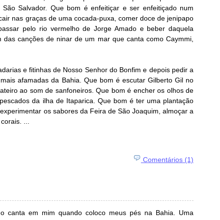
São Salvador. Que bom é enfeitiçar e ser enfeitiçado num
cair nas graças de uma cocada-puxa, comer doce de jenipapo
assar pelo rio vermelho de Jorge Amado e beber daquela
m das canções de ninar de um mar que canta como Caymmi,
darias e fitinhas de Nosso Senhor do Bonfim e depois pedir a
ais afamadas da Bahia. Que bom é escutar Gilberto Gil no
pateiro ao som de sanfoneiros. Que bom é encher os olhos de
pescados da ilha de Itaparica. Que bom é ter uma plantação
 experimentar os sabores da Feira de São Joaquim, almoçar a
orais. ...
Comentários (1)
udo canta em mim quando coloco meus pés na Bahia. Uma