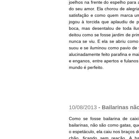
joelhos na frente do espelho para
do seu amor. Ela chorou de alegri
satisfação e como quem marca um
jogou à torcida que aplaudiu de
boca, mas desentalou de toda ilu
deitou como se fosse jardim de pri
nunca se viu. E ela se abriu como
suou e se iluminou como pavio de 
alucinadamente feito parafina e mai
e enganos, entre apertos e fulano
mundo é perfeito.
10/08/2013
-
Bailarinas nã
Como se fosse bailarina de caix
bailarinas, não são como gatas, q
o espetáculo, ela caiu nos braços d
chão, ficando sem reação. A ba