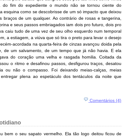
ia do fim do expediente o mundo não se tornou ciente do
 a esquina como se descobrisse de um só impacto que deixou
 braços de um qualquer. Ao contrário de rosas e tangerina,
brina e seus passos embriagados iam dois pro futuro, dois pro
uva caiu tudo de uma vez de seu olho esquerdo num temporal
m, a estiagem, a viúva que só tira o preto para levar o desejo
 recém-acordada na quarta-feira de cinzas avançou doida pela
, de um salvamento, de um tempo que já não havia. E ela
gava do coração uma velha e rasgada homilia. Coitada da
essou o ritmo e desafinou passos, desfigurou traços, desatou
ria ou não o compasso. Foi deixando meias-calças, meias
entregar plena ao espetáculo dos tentáculos da noite que
Comentários (4)
otidiano
u bem o seu sapato vermelho. Ela tão logo deitou ficou de