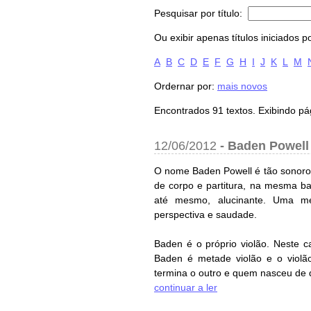
Pesquisar por título:
Ou exibir apenas títulos iniciados po
A
B
C
D
E
F
G
H
I
J
K
L
M
Ordernar por:
mais novos
Encontrados 91 textos. Exibindo pá
12/06/2012
-
Baden Powell
O nome Baden Powell é tão sonoro 
de corpo e partitura, na mesma bat
até mesmo, alucinante. Uma mel
perspectiva e saudade.
Baden é o próprio violão. Neste 
Baden é metade violão e o viol
termina o outro e quem nasceu de q
continuar a ler