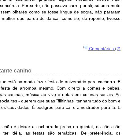
ricórdia. Por sorte, não passava carro por ali, só uma moto
icassem olhares como se fosse língua de sogra, não pararam
 mulher que parou de dançar como se, de repente, tivesse
Comentários (2)
tante canino
que está na moda fazer festa de aniversário para cachorro. E
 É festa de arromba mesmo. Com direito a comes e bebes,
has caninas, música ao vivo e notas em colunas sociais. As
socialites - querem que suas "filhinhas" tenham tudo do bom e
os cãovidados. É pedigree para cá, é amestrador para lá. É
o chão e deixar a cachorrada presa no quintal, os cães são
 ter idéia, as festas são temáticas. De preferência, os