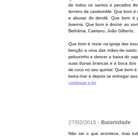
de todos os santos e pecados de 
terreiro de candomblé. Que bom é 
e abusar do dendê. Que bom é p
boemia. Que bom é dormir ao so
Bethânia, Caetano, João Gilberto...
Que bom é rezar na igreja das esca
benção a uma das mães-de-santo m
pelourinho e descer a baixa do sa
suas dunas brancas e a boca dos 
de coco no seu quintal. Que bom é
beira-mar e depois se entregar aos c
continuar a ler
27/02/2015
-
Baianidade
Não sei o que acontece, mas t