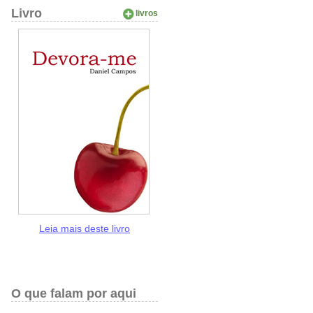
Livro
livros
Leia mais deste livro
O que falam por aqui