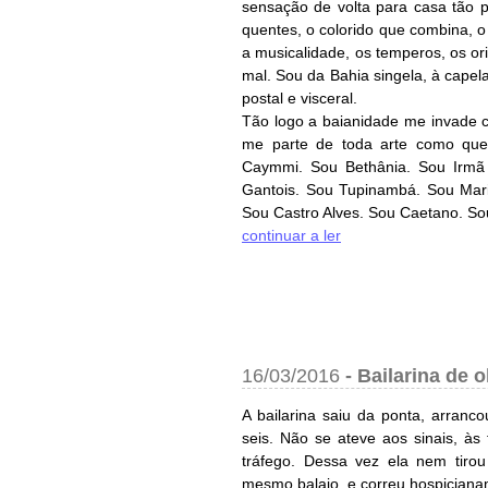
sensação de volta para casa tão 
quentes, o colorido que combina, o
a musicalidade, os temperos, os o
mal. Sou da Bahia singela, à capela
postal e visceral.
Tão logo a baianidade me invade c
me parte de toda arte como qu
Caymmi. Sou Bethânia. Sou Irmã
Gantois. Sou Tupinambá. Sou Mar
Sou Castro Alves. Sou Caetano. Sou
continuar a ler
16/03/2016
-
Bailarina de o
A bailarina saiu da ponta, arranc
seis. Não se ateve aos sinais, à
tráfego. Dessa vez ela nem tir
mesmo balaio, e correu hospiciana