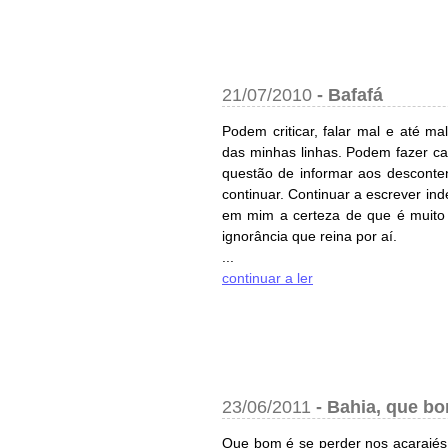
21/07/2010
-
Bafafá
Podem criticar, falar mal e até ma
das minhas linhas. Podem fazer ca
questão de informar aos desconte
continuar. Continuar a escrever i
em mim a certeza de que é muito 
ignorância que reina por aí.
...
continuar a ler
23/06/2011
-
Bahia, que bo
Que bom é se perder nos acarajés 