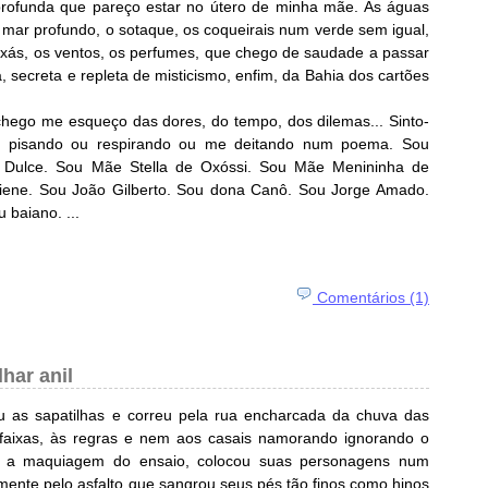
profunda que pareço estar no útero de minha mãe. As águas
 mar profundo, o sotaque, os coqueirais num verde sem igual,
rixás, os ventos, os perfumes, que chego de saudade a passar
, secreta e repleta de misticismo, enfim, da Bahia dos cartões
hego me esqueço das dores, do tempo, dos dilemas... Sinto-
e pisando ou respirando ou me deitando num poema. Sou
 Dulce. Sou Mãe Stella de Oxóssi. Sou Mãe Menininha de
iene. Sou João Gilberto. Sou dona Canô. Sou Jorge Amado.
 baiano. ...
Comentários (1)
lhar anil
ou as sapatilhas e correu pela rua encharcada da chuva das
s faixas, às regras e nem aos casais namorando ignorando o
ou a maquiagem do ensaio, colocou suas personagens num
mente pelo asfalto que sangrou seus pés tão finos como hinos