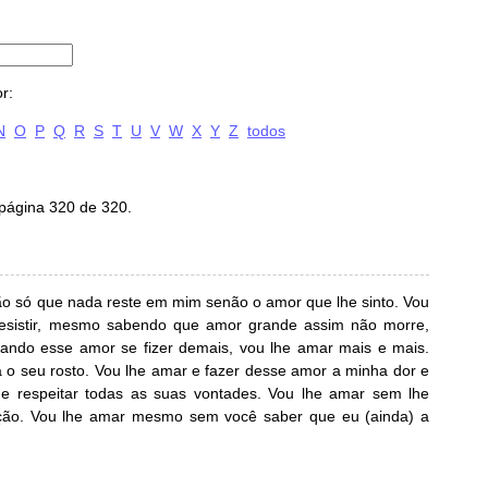
r:
N
O
P
Q
R
S
T
U
V
W
X
Y
Z
todos
 página 320 de 320.
tão só que nada reste em mim senão o amor que lhe sinto. Vou
esistir, mesmo sabendo que amor grande assim não morre,
ando esse amor se fizer demais, vou lhe amar mais e mais.
a o seu rosto. Vou lhe amar e fazer desse amor a minha dor e
e respeitar todas as suas vontades. Vou lhe amar sem lhe
ação. Vou lhe amar mesmo sem você saber que eu (ainda) a