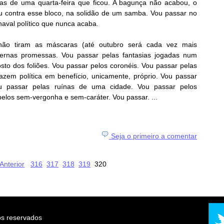
zas de uma quarta-feira que ficou. A bagunça não acabou, o
Vou contra esse bloco, na solidão de um samba. Vou passar no
naval político que nunca acaba.
 não tiram as máscaras (até outubro será cada vez mais
ernas promessas. Vou passar pelas fantasias jogadas num
osto dos foliões. Vou passar pelos coronéis. Vou passar pelas
zem política em benefício, unicamente, próprio. Vou passar
Vou passar pelas ruínas de uma cidade. Vou passar pelos
elos sem-vergonha e sem-caráter. Vou passar. ...
Seja o primeiro a comentar
Anterior
316
317
318
319
320
os reservados