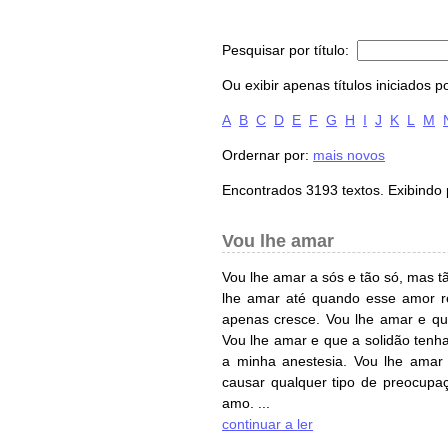
Pesquisar por título:
Ou exibir apenas títulos iniciados po
A
B
C
D
E
F
G
H
I
J
K
L
M
Ordernar por:
mais novos
Encontrados 3193 textos. Exibindo
Vou lhe amar
Vou lhe amar a sós e tão só, mas 
lhe amar até quando esse amor r
apenas cresce. Vou lhe amar e qu
Vou lhe amar e que a solidão tenh
a minha anestesia. Vou lhe amar 
causar qualquer tipo de preocup
amo. ...
continuar a ler