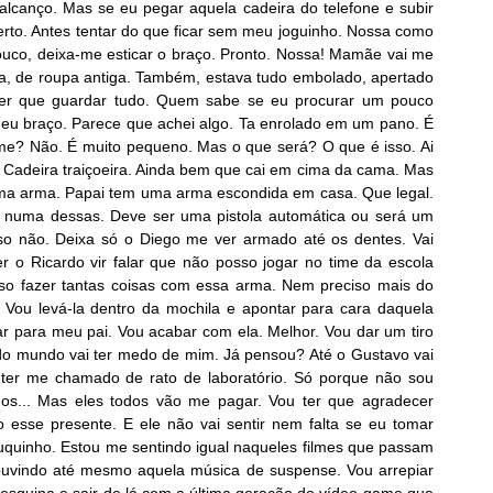
 alcanço. Mas se eu pegar aquela cadeira do telefone e subir
erto. Antes tentar do que ficar sem meu joguinho. Nossa como
uco, deixa-me esticar o braço. Pronto. Nossa! Mamãe vai me
a, de roupa antiga. Também, estava tudo embolado, apertado
ter que guardar tudo. Quem sabe se eu procurar um pouco
eu braço. Parece que achei algo. Ta enrolado em um pano. É
me? Não. É muito pequeno. Mas o que será? O que é isso. Ai
ii. Cadeira traiçoeira. Ainda bem que cai em cima da cama. Mas
uma arma. Papai tem uma arma escondida em casa. Que legal.
 numa dessas. Deve ser uma pistola automática ou será um
sso não. Deixa só o Diego me ver armado até os dentes. Vai
er o Ricardo vir falar que não posso jogar no time da escola
so fazer tantas coisas com essa arma. Nem preciso mais do
 Vou levá-la dentro da mochila e apontar para cara daquela
ar para meu pai. Vou acabar com ela. Melhor. Vou dar um tiro
todo mundo vai ter medo de mim. Já pensou? Até o Gustavo vai
r ter me chamado de rato de laboratório. Só porque não sou
os... Mas eles todos vão me pagar. Vou ter que agradecer
 esse presente. E ele não vai sentir nem falta se eu tomar
quinho. Estou me sentindo igual naqueles filmes que passam
 ouvindo até mesmo aquela música de suspense. Vou arrepiar