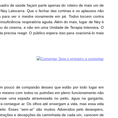
adro de saúde façam parte apenas do roteiro de mais um de
r Ney Latocarra. Que o fechar das cortinas e os aplausos não
os para ver o mestre novamente em pé. Todos torcem contra
insuficiência respiratória aguda. Além do mais, lugar de Ney é
o ou do cinema, e não em uma Unidade de Terapia Intensiva. O
ta precisa reagir. O público espera isso para ovacioná-lo mais
Seja o primeiro a comentar
um pouco de compaixão desses que estão por todo lugar em
m mesmo com todos os pulmões em pleno funcionamento não
vesse uma espada atravessada no peito, água na garganta,
ra conseguir ar. Os olhos até enxergam a vida, mas essa vida
eito. Esses “sem-ar” são muitos. Adoecidos pelo desespero,
frustrações e decepções da caminhada de cada um, carecem de