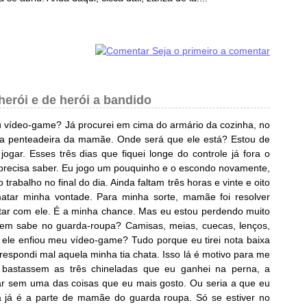
Seja o primeiro a comentar
herói e de herói a bandido
 vídeo-game? Já procurei em cima do armário da cozinha, no
 na penteadeira da mamãe. Onde será que ele está? Estou de
ogar. Esses três dias que fiquei longe do controle já fora o
 precisa saber. Eu jogo um pouquinho e o escondo novamente,
 trabalho no final do dia. Ainda faltam três horas e vinte e oito
matar minha vontade. Para minha sorte, mamãe foi resolver
ltar com ele. É a minha chance. Mas eu estou perdendo muito
uem sabe no guarda-roupa? Camisas, meias, cuecas, lenços,
e ele enfiou meu vídeo-game? Tudo porque eu tirei nota baixa
 respondi mal aquela minha tia chata. Isso lá é motivo para me
bastassem as três chineladas que eu ganhei na perna, a
icar sem uma das coisas que eu mais gosto. Ou seria a que eu
sa já é a parte de mamãe do guarda roupa. Só se estiver no