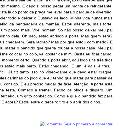
a esquina e sair de lá com a última geração do vídeo-game que
ado mesmo. E depois, posso pegar um monte de refrigerante,
xista lá do ponto da praça me levar para o parque de diversão.
poder todo e deixar o Gustavo de lado. Minha vida nunca mais
lho da penteadeira da mamãe. Estou diferente, mais forte,
ci um pouco mais. Virei homem. Só não posso deixar meu pai
dinho dele. Oh não, estão abrindo a porta. Mas quem será?
ais chegarem. Será ladrão? Mas por que estou com medo? É
 Vou matar o bandido que queria roubar a nossa casa. Meu pai
i me colocar no colo, vai gostar de mim. Basta eu ficar calmo,
 momento certo. Quando a porta abrir, dou logo uns três tiros
s estão mais perto. Estão chegando. É um, é dois, é três...
ícil. Já fiz tanto isso no vídeo-game que devo estar craque.
les carinhas do jogo que eu tenho que matar para passar de
 Eu consigo. E eu preciso mudar de fase. Atenção. A porta está
nha testa. Começo a tremer. Fecho os olhos e disparo. Um
do terceiro, um grito conhecido. Como é que o bandido fez para
 agora? Estou entre o terceiro tiro e o abrir dos olhos. ...
Seja o primeiro a comentar