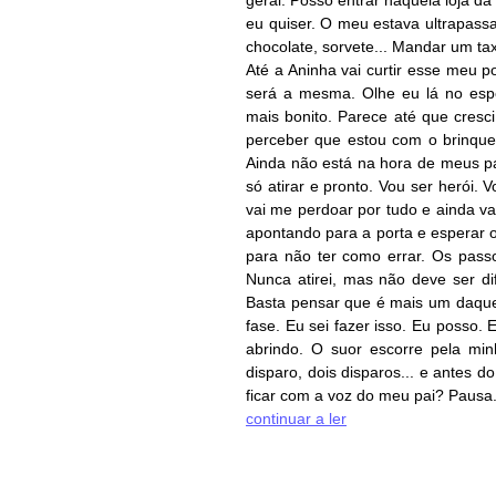
geral. Posso entrar naquela loja d
eu quiser. O meu estava ultrapass
chocolate, sorvete... Mandar um ta
Até a Aninha vai curtir esse meu 
será a mesma. Olhe eu lá no espe
mais bonito. Parece até que cres
perceber que estou com o brinque
Ainda não está na hora de meus p
só atirar e pronto. Vou ser herói.
vai me perdoar por tudo e ainda va
apontando para a porta e esperar o
para não ter como errar. Os passo
Nunca atirei, mas não deve ser dif
Basta pensar que é mais um daque
fase. Eu sei fazer isso. Eu posso.
abrindo. O suor escorre pela mi
disparo, dois disparos... e antes 
ficar com a voz do meu pai? Pausa. E
continuar a ler