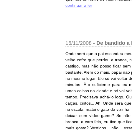
continuar a ler
16/11/2008
-
De bandido a 
Onde será que o pai escondeu meu
velho cofre que perdeu a tranca,
castigo, mas não posso ficar sem j
bastante. Além do mais, papai não
no mesmo lugar. Ele só vai voltar do
minutos. É o suficiente para eu 
umas coisas na cidade e só vai vo
tempo. Precisava achá-lo logo. Q
calças, cintos... Ah! Onde será qu
na escola, matei o gato da vizinha,
deixar sem vídeo-game? Se não 
bronca, a cara feia, eu tive que f
mais gosto? Vestidos... não... es