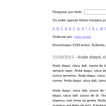
Pesquisar por título:
Ou exibir apenas títulos iniciados po
A
B
C
D
E
F
G
H
I
J
K
L
M
Ordernar por:
mais novos
Encontrados 3193 textos. Exibindo 
21/09/2013
-
Anda daqui, ci
Anda daqui, cisca dali, zanza de 
sempre sapo. Anda daqui, cisca da
nunca terminou. Anda daqui, cisca 
correu. Anda daqui, cisca dali, zan
Anda daqui, cisca dali, zanza de
daqui, cisca dali, zanza de lá. T
esperou com fome na janela. Anda d
queimou em feitio de vela. A fantasia