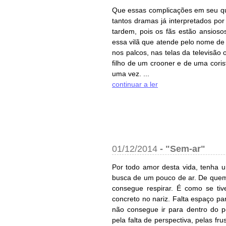
Que essas complicações em seu qu
tantos dramas já interpretados po
tardem, pois os fãs estão ansios
essa vilã que atende pelo nome de 
nos palcos, nas telas da televisã
filho de um crooner e de uma coris
uma vez. ...
continuar a ler
01/12/2014
-
"Sem-ar"
Por todo amor desta vida, tenha 
busca de um pouco de ar. De que
consegue respirar. É como se ti
concreto no nariz. Falta espaço pa
não consegue ir para dentro do p
pela falta de perspectiva, pelas 