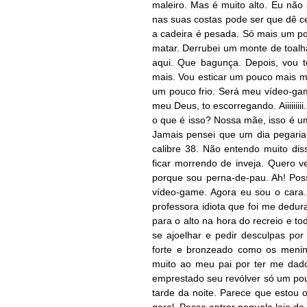
maleiro. Mas é muito alto. Eu não
nas suas costas pode ser que dê c
a cadeira é pesada. Só mais um po
matar. Derrubei um monte de toalh
aqui. Que bagunça. Depois, vou 
mais. Vou esticar um pouco mais m
um pouco frio. Será meu vídeo-ga
meu Deus, to escorregando. Aiiiiiii
o que é isso? Nossa mãe, isso é 
Jamais pensei que um dia pegaria
calibre 38. Não entendo muito di
ficar morrendo de inveja. Quero v
porque sou perna-de-pau. Ah! Pos
vídeo-game. Agora eu sou o cara.
professora idiota que foi me dedur
para o alto na hora do recreio e 
se ajoelhar e pedir desculpas po
forte e bronzeado como os menin
muito ao meu pai por ter me dado
emprestado seu revólver só um pou
tarde da noite. Parece que estou