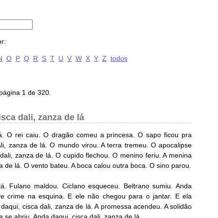
r:
N
O
P
Q
R
S
T
U
V
W
X
Y
Z
todos
página 1 de 320.
sca dali, zanza de lá
lá. O rei caiu. O dragão comeu a princesa. O sapo ficou pra
li, zanza de lá. O mundo virou. A terra tremeu. O apocalipse
dali, zanza de lá. O cupido flechou. O menino feriu. A menina
za de lá. O vento bateu. A boca calou outra boca. O sino parou.
 lá. Fulano maldou. Ciclano esqueceu. Beltrano sumiu. Anda
eve crime na esquina. E ele não chegou para o jantar. E ela
aqui, cisca dali, zanza de lá. A promessa acendeu. A solidão
 se abriu. Anda daqui, cisca dali, zanza de lá....