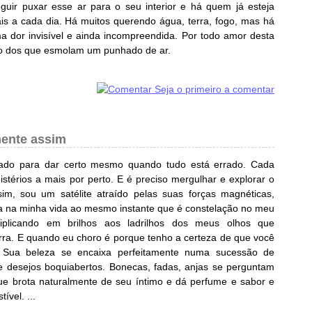
uir puxar esse ar para o seu interior e há quem já esteja
s a cada dia. Há muitos querendo água, terra, fogo, mas há
 dor invisível e ainda incompreendida. Por todo amor desta
o dos que esmolam um punhado de ar.
Seja o primeiro a comentar
mente assim
ado para dar certo mesmo quando tudo está errado. Cada
érios a mais por perto. E é preciso mergulhar e explorar o
im, sou um satélite atraído pelas suas forças magnéticas,
única na minha vida ao mesmo instante que é constelação no meu
ltiplicando em brilhos aos ladrilhos dos meus olhos que
ra. E quando eu choro é porque tenho a certeza de que você
 Sua beleza se encaixa perfeitamente numa sucessão de
e desejos boquiabertos. Bonecas, fadas, anjas se perguntam
ue brota naturalmente de seu íntimo e dá perfume e sabor e
ível. ...