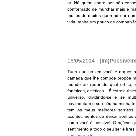
ar. Há quem chore por não conseg
conformado de murchar mais e mai
muitos de muitos querendo ar numa
vida, tenha um pouco de compaixã
16/05/2014
-
(Im)Possivel
Tudo que há em você é orquestr
camada que lhe compõe propõe mist
mundo ao redor do qual orbito, s
fonéticas, ecléticas... É estrela 
universo, dividindo-se e se mu
pavimentam o seu céu na minha ter
tem os meus melhores sorrisos.
acontecimentos de deixar sonhos 
como você é possível. O açúcar q
sentimento a todo o seu ser é irresist
continuar a ler