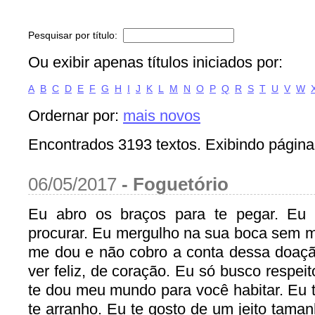
Pesquisar por título:
Ou exibir apenas títulos iniciados por:
A
B
C
D
E
F
G
H
I
J
K
L
M
N
O
P
Q
R
S
T
U
V
W
Ordernar por:
mais novos
Encontrados 3193 textos. Exibindo página
06/05/2017
-
Foguetório
Eu abro os braços para te pegar. Eu s
procurar. Eu mergulho na sua boca sem 
me dou e não cobro a conta dessa doaçã
ver feliz, de coração. Eu só busco respeit
te dou meu mundo para você habitar. Eu t
te arranho. Eu te gosto de um jeito tama