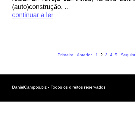
(auto)construção. ...
continuar a ler
Primeira
Anterior
1
2
3
4
5
Seguin
DanielCampos.biz - Todos os direitos reservados