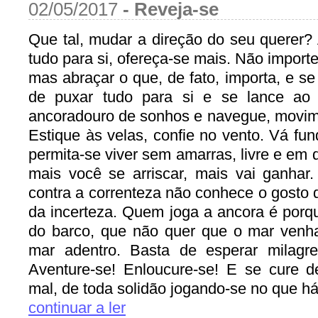
02/05/2017
-
Reveja-se
Que tal, mudar a direção do seu querer? 
tudo para si, ofereça-se mais. Não impor
mas abraçar o que, de fato, importa, e se
de puxar tudo para si e se lance ao i
ancoradouro de sonhos e navegue, movim
Estique às velas, confie no vento. Vá f
permita-se viver sem amarras, livre e em 
mais você se arriscar, mais vai ganhar
contra a correnteza não conhece o gosto d
da incerteza. Quem joga a ancora é porq
do barco, que não quer que o mar venha
mar adentro. Basta de esperar milagr
Aventure-se! Enloucure-se! E se cure d
mal, de toda solidão jogando-se no que há p
continuar a ler