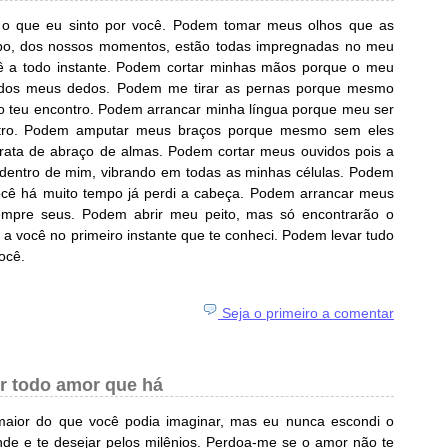
o que eu sinto por você. Podem tomar meus olhos que as
rpo, dos nossos momentos, estão todas impregnadas no meu
ê a todo instante. Podem cortar minhas mãos porque o meu
 dos meus dedos. Podem me tirar as pernas porque mesmo
o teu encontro. Podem arrancar minha língua porque meu ser
utro. Podem amputar meus braços porque mesmo sem eles
 trata de abraço de almas. Podem cortar meus ouvidos pois a
dentro de mim, vibrando em todas as minhas células. Podem
você há muito tempo já perdi a cabeça. Podem arrancar meus
sempre seus. Podem abrir meu peito, mas só encontrarão o
i a você no primeiro instante que te conheci. Podem levar tudo
ocê.
Seja o primeiro a comentar
r todo amor que há
aior do que você podia imaginar, mas eu nunca escondi o
de e te desejar pelos milênios. Perdoa-me se o amor não te