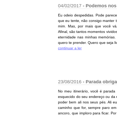
04/02/2017
-
Podemos nos 
Eu odeio despedidas. Pode parecer
que eu tente, não consigo manter 
mim. Mas, por mais que você vá,
Afinal, são tantos momentos vivido
eternidade nas minhas memórias. 
quero te prender. Quero que seja livr
continuar a ler
23/08/2016
-
Parada obriga
No meu itinerário, você é parada
esquecido do seu endereço ou da n
poder bem ali nos seus pés. Ali e
caminho que for, sempre paro e
ancoro, que imploro para ficar. P