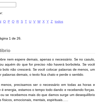
r:
N
O
P
Q
R
S
T
U
V
W
X
Y
Z
todos
ágina 1 de 26.
líbrio
cobre nem espere demais, apenas o necessário. Se no casulo,
 ou aquém do que for preciso não haverá borboleta. Se você
, o bolo não crescerá. Se você colocar palavras de menos, um
r palavras demais, o texto fica chato e perde o sentido.
enos, precisamos ser o necessário em todas as horas e
te é energia, estamos o tempo todo dando e recebendo forças.
ou se recebemos mais do que damos surge um desequilíbrio
físicos, emocionais, mentais, espirituais......