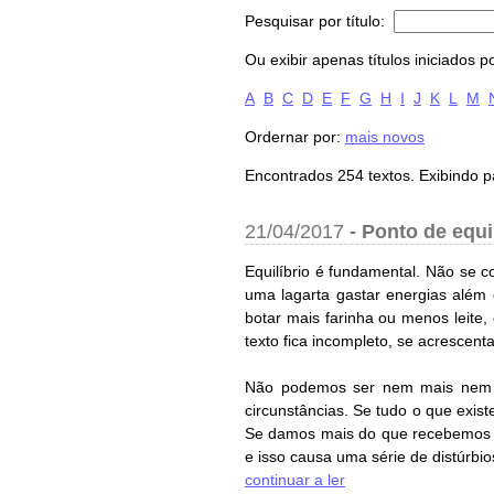
Pesquisar por título:
Ou exibir apenas títulos iniciados po
A
B
C
D
E
F
G
H
I
J
K
L
M
Ordernar por:
mais novos
Encontrados 254 textos. Exibindo p
21/04/2017
-
Ponto de equi
Equilíbrio é fundamental. Não se 
uma lagarta gastar energias além
botar mais farinha ou menos leite
texto fica incompleto, se acrescenta
Não podemos ser nem mais nem m
circunstâncias. Se tudo o que exis
Se damos mais do que recebemos 
e isso causa uma série de distúrbios 
continuar a ler