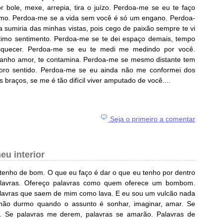
bole, mexe, arrepia, tira o juízo. Perdoa-me se eu te faço
 amo. Perdoa-me se a vida sem você é só um engano. Perdoa-
 sumiria das minhas vistas, pois cego de paixão sempre te vi
ntimo sentimento. Perdoa-me se te dei espaço demais, tempo
squecer. Perdoa-me se eu te medi me medindo por você.
anho amor, te contamina. Perdoa-me se mesmo distante tem
oro sentido. Perdoa-me se eu ainda não me conformei dos
braços, se me é tão difícil viver amputado de você....
Seja o primeiro a comentar
eu interior
 tenho de bom. O que eu faço é dar o que eu tenho por dentro
palavras. Ofereço palavras como quem oferece um bombom.
alavras que saem de mim como lava. E eu sou um vulcão nada
 não durmo quando o assunto é sonhar, imaginar, amar. Se
o. Se palavras me derem, palavras se amarão. Palavras de